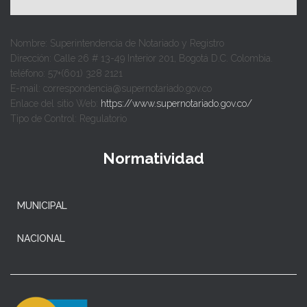
Nombre: Superintendencia de Notariado y Registro
Dirección: Calle 26 # 13-49 Interior 201, Bogotá D.C. Colombia.
teléfono: 57+(601) 328 2121
E-mail: correspondencia@supernotariado.gov.co
Enlace del sitio Web:
https://www.supernotariado.gov.co/
Tipo de Control: Regulatorio
Normatividad
MUNICIPAL
NACIONAL