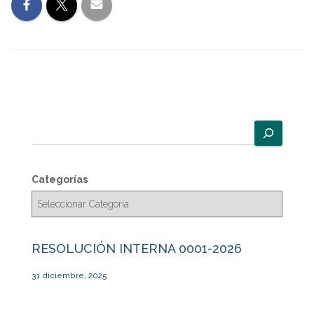
B
u
s
c
Categorías
a
r
RESOLUCIÓN INTERNA 0001-2026
31 diciembre, 2025