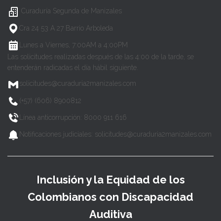
Curaduría Segunda de Manizales
Cra 24 53 A 27 Barrio Arboleda
Lunes a Viernes, 7:00AM a 4:00PM
Las solicitudes realizadas después de las 4:00 de la tarde, se
entenderán radicadas el día hábil siguiente.
solicitudes@curaduria2manizales.com
(+57) (606) 8900812
Línea anticorrupción: 8000 911 616
Notificaciones judiciales: solicitudes@curaduria2manizales.com
Inclusión y la Equidad de los
Colombianos con Discapacidad
Auditiva