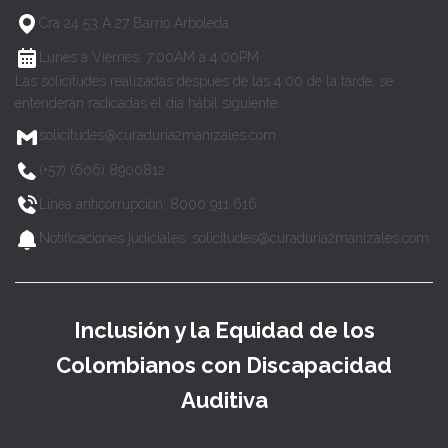
Cra 24 53 A 27 Barrio Arboleda
Lunes a Viernes, 7:00AM a 4:00PM
Las solicitudes realizadas después de las 4:00 de la tarde, se
entenderán radicadas el día hábil siguiente.
solicitudes@curaduria2manizales.com
(+57) (606) 8900812
Línea anticorrupción: 8000 911 616
Notificaciones judiciales: solicitudes@curaduria2manizales.com
Inclusión y la Equidad de los
Colombianos con Discapacidad
Auditiva