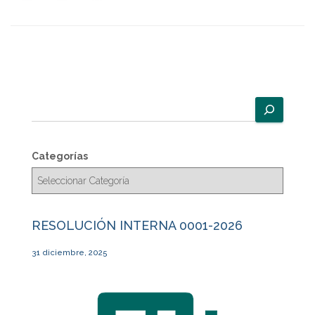
B
u
s
c
Categorías
a
r
RESOLUCIÓN INTERNA 0001-2026
31 diciembre, 2025