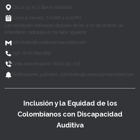
Cra 24 53 A 27 Barrio Arboleda
Lunes a Viernes, 7:00AM a 4:00PM
Las solicitudes realizadas después de las 4:00 de la tarde, se
entenderán radicadas el día hábil siguiente.
solicitudes@curaduria2manizales.com
(+57) (606) 8900812
Línea anticorrupción: 8000 911 616
Notificaciones judiciales: solicitudes@curaduria2manizales.com
Inclusión y la Equidad de los
Colombianos con Discapacidad
Auditiva