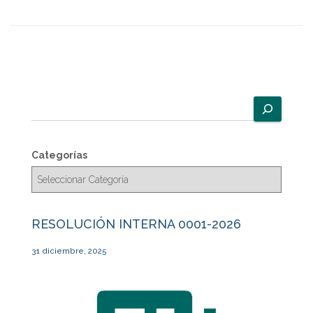
B
u
s
c
Categorías
a
r
RESOLUCIÓN INTERNA 0001-2026
31 diciembre, 2025