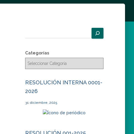
B
u
s
c
Categorías
a
r
RESOLUCIÓN INTERNA 0001-
2026
31 diciembre, 2025
RESOLUCIÓN 001-2025