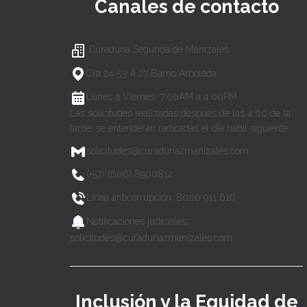
Canales de contacto
Curaduría Segunda de Manizales
Cra 24 53 A 27 Barrio Arboleda
Lunes a Viernes, 7:00AM a 4:00PM
Las solicitudes realizadas después de las 4:00 de la
tarde, se entenderán radicadas el día hábil siguiente.
solicitudes@curaduria2manizales.com
(+57) (606) 8900812
Línea anticorrupción: 8000 911 616
Notificaciones judiciales:
solicitudes@curaduria2manizales.com
Inclusión y la Equidad de