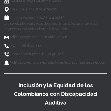
Curaduría Segunda de Manizales
Cra 24 53 A 27 Barrio Arboleda
Lunes a Viernes, 7:00AM a 4:00PM
Las solicitudes realizadas después de las 4:00 de la tarde, se
entenderán radicadas el día hábil siguiente.
solicitudes@curaduria2manizales.com
(+57) (606) 8900812
Línea anticorrupción: 8000 911 616
Notificaciones judiciales: solicitudes@curaduria2manizales.com
Inclusión y la Equidad de los
Colombianos con Discapacidad
Auditiva