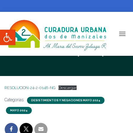
Abrir barra de herramientas
CAMBI
RESOLUCION N. 24-2-0148-NG
RESOLUCION-24-2-0148-NG
Descargar
Categorías:
DESISTIMIENTOS Y NEGACIONES MAYO 2024
MAYO 2024