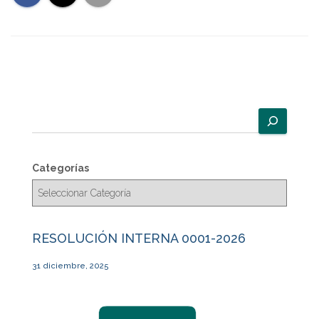
B
u
s
c
Categorías
a
r
RESOLUCIÓN INTERNA 0001-2026
31 diciembre, 2025