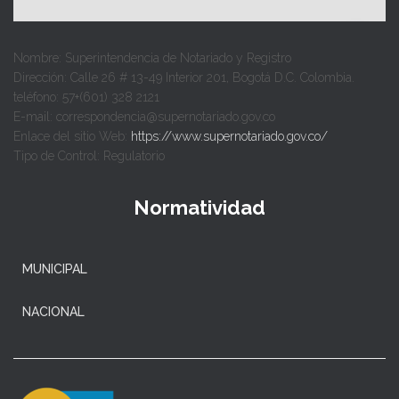
Nombre: Superintendencia de Notariado y Registro
Dirección: Calle 26 # 13-49 Interior 201, Bogotá D.C. Colombia.
teléfono: 57+(601) 328 2121
E-mail: correspondencia@supernotariado.gov.co
Enlace del sitio Web:
https://www.supernotariado.gov.co/
Tipo de Control: Regulatorio
Normatividad
MUNICIPAL
NACIONAL