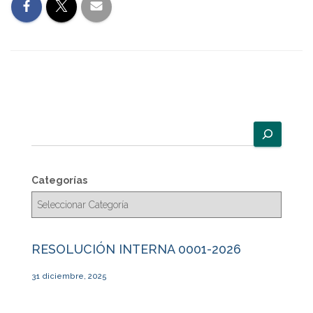
B
u
s
c
Categorías
a
r
RESOLUCIÓN INTERNA 0001-2026
31 diciembre, 2025