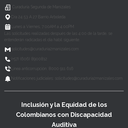
Curaduría Segunda de Manizales
Cra 24 53 A 27 Barrio Arboleda
Lunes a Viernes, 7:00AM a 4:00PM
Las solicitudes realizadas después de las 4:00 de la tarde, se
entenderán radicadas el día hábil siguiente.
solicitudes@curaduria2manizales.com
(+57) (606) 8900812
Línea anticorrupción: 8000 911 616
Notificaciones judiciales: solicitudes@curaduria2manizales.com
Inclusión y la Equidad de los
Colombianos con Discapacidad
Auditiva