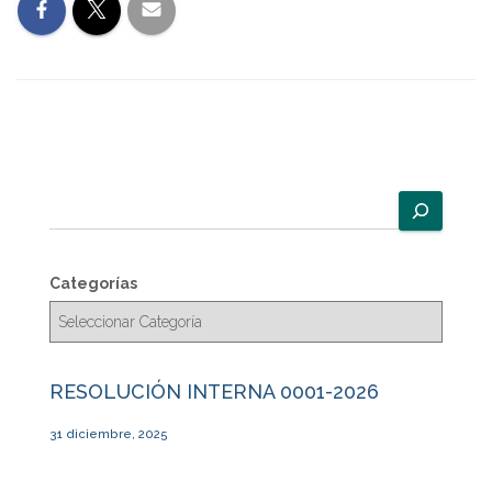
B
u
s
c
Categorías
a
r
RESOLUCIÓN INTERNA 0001-2026
31 diciembre, 2025