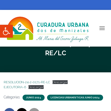
Abrir barra de herramientas
CAMBI
RESOLUCION N. 24-2-0171-
RE/LC
RESOLUCION-24-2-0171-RE-LC
Descargar
EJECUTORIA-6
Descargar
Categorías:
JUNIO 2024
LICENCIAS URBANÍSTICAS JUNIO 2024