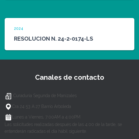
2024
RESOLUCION N. 24-2-0174-LS
Canales de contacto
Curaduría Segunda de Manizales
Cra 24 53 A 27 Barrio Arboleda
Lunes a Viernes, 7:00AM a 4:00PM
Las solicitudes realizadas después de las 4:00 de la tarde, se
entenderán radicadas el día hábil siguiente.