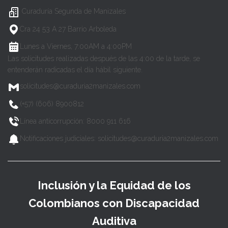
Curaduría Segunda de Manizales
Cra 24 53 A 27 Barrio Arboleda
Lunes a Viernes, 7:00AM a 4:00PM
Las solicitudes realizadas después de las 4:00 de la tarde, se
entenderán radicadas el día hábil siguiente.
solicitudes@curaduria2manizales.com
(+57) (606) 8900812
Línea anticorrupción: 8000 911 616
Notificaciones judiciales: solicitudes@curaduria2manizales.com
Inclusión y la Equidad de los
Colombianos con Discapacidad
Auditiva