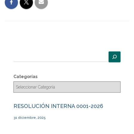
B
u
s
c
Categorías
a
r
RESOLUCIÓN INTERNA 0001-2026
31 diciembre, 2025