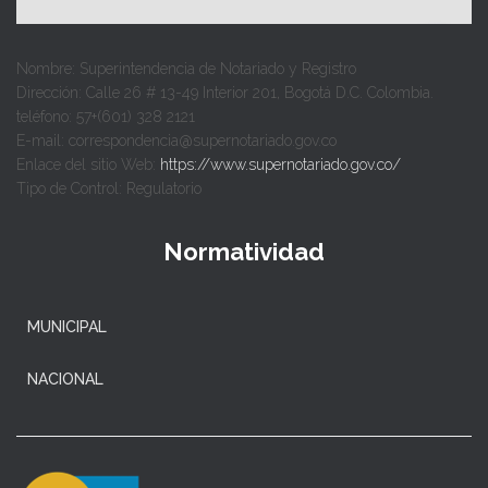
Nombre: Superintendencia de Notariado y Registro
Dirección: Calle 26 # 13-49 Interior 201, Bogotá D.C. Colombia.
teléfono: 57+(601) 328 2121
E-mail: correspondencia@supernotariado.gov.co
Enlace del sitio Web:
https://www.supernotariado.gov.co/
Tipo de Control: Regulatorio
Normatividad
MUNICIPAL
NACIONAL