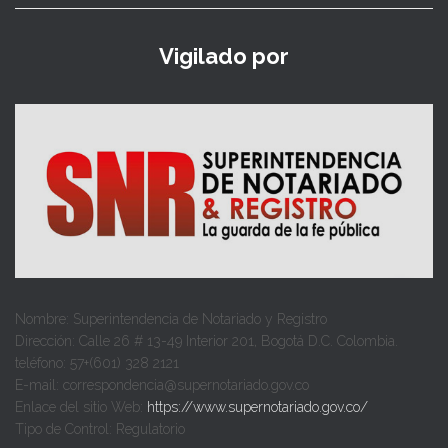
Vigilado por
Nombre: Superintendencia de Notariado y Registro
Dirección: Calle 26 # 13-49 Interior 201, Bogotá D.C. Colombia.
teléfono: 57+(601) 328 2121
E-mail: correspondencia@supernotariado.gov.co
Enlace del sitio Web:
https://www.supernotariado.gov.co/
Tipo de Control: Regulatorio