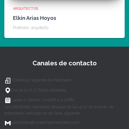
ARQUITECTOS
Elkin Arias Hoyos
Profesión: arquitecto
Canales de contacto
Curaduría Segunda de Manizales
Cra 24 53 A 27 Barrio Arboleda
Lunes a Viernes, 7:00AM a 4:00PM
Las solicitudes realizadas después de las 4:00 de la tarde, se
entenderán radicadas el día hábil siguiente.
solicitudes@curaduria2manizales.com