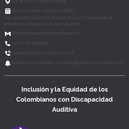
Cra 24 53 A 27 Barrio Arboleda
Lunes a Viernes, 7:00AM a 4:00PM
Las solicitudes realizadas después de las 4:00 de la tarde, se
entenderán radicadas el día hábil siguiente.
solicitudes@curaduria2manizales.com
(+57) (606) 8900812
Línea anticorrupción: 8000 911 616
Notificaciones judiciales: solicitudes@curaduria2manizales.com
Inclusión y la Equidad de los
Colombianos con Discapacidad
Auditiva