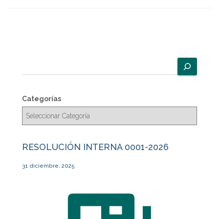
B
u
s
c
Categorías
a
r
RESOLUCIÓN INTERNA 0001-2026
31 diciembre, 2025