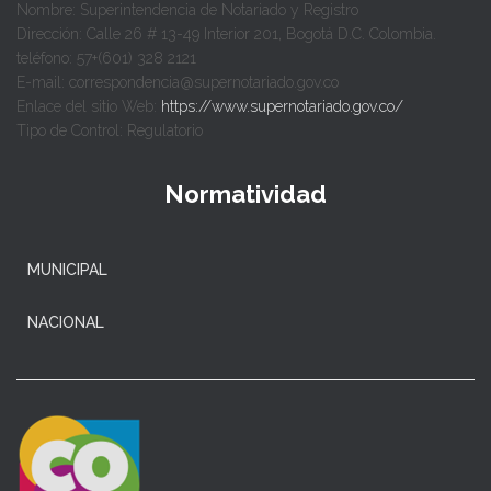
Nombre: Superintendencia de Notariado y Registro
Dirección: Calle 26 # 13-49 Interior 201, Bogotá D.C. Colombia.
teléfono: 57+(601) 328 2121
E-mail: correspondencia@supernotariado.gov.co
Enlace del sitio Web:
https://www.supernotariado.gov.co/
Tipo de Control: Regulatorio
Normatividad
MUNICIPAL
NACIONAL