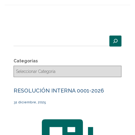
B
u
s
c
Categorías
a
r
RESOLUCIÓN INTERNA 0001-2026
31 diciembre, 2025