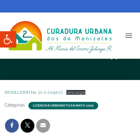
Abrir barra de herramientas
CAMBI
RESOLUCIÓN No. 22-2-0144-LC
RESOLUCIÓN No. 22-2-0144-LC
Descargar
Categorías:
LICENCIAS URBANÍSTICAS MAYO 2022