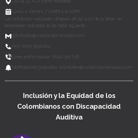
Cra 24 53 A 27 Barrio Arboleda
Lunes a Viernes, 7:00AM a 4:00PM
Las solicitudes realizadas después de las 4:00 de la tarde, se
entenderán radicadas el día hábil siguiente.
solicitudes@curaduria2manizales.com
(+57) (606) 8900812
Línea anticorrupción: 8000 911 616
Notificaciones judiciales: solicitudes@curaduria2manizales.com
Inclusión y la Equidad de los
Colombianos con Discapacidad
Auditiva