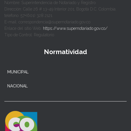
Nombre: Superintendencia de Notariado y Registro
Dirección: Calle 26 # 13-49 Interior 201, Bogotá D.C. Colombia.
teléfono: 57+(601) 328 2121
E-mail: correspondencia@supernotariado.gov.co
Enlace del sitio Web:
https://www.supernotariado.gov.co/
Tipo de Control: Regulatorio
Normatividad
MUNICIPAL
NACIONAL