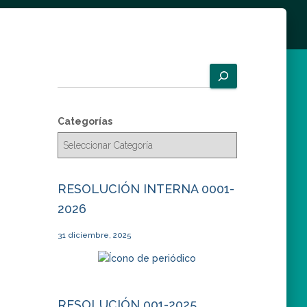
B
u
s
c
Categorías
a
r
RESOLUCIÓN INTERNA 0001-
2026
31 diciembre, 2025
RESOLUCIÓN 001-2025