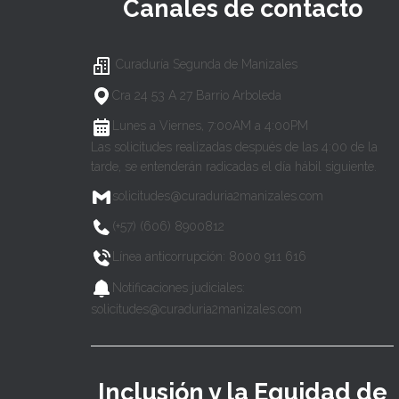
Canales de contacto
Curaduría Segunda de Manizales
Cra 24 53 A 27 Barrio Arboleda
Lunes a Viernes, 7:00AM a 4:00PM
Las solicitudes realizadas después de las 4:00 de la
tarde, se entenderán radicadas el día hábil siguiente.
solicitudes@curaduria2manizales.com
(+57) (606) 8900812
Línea anticorrupción: 8000 911 616
Notificaciones judiciales:
solicitudes@curaduria2manizales.com
Inclusión y la Equidad de