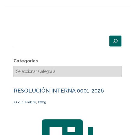
B
u
s
c
Categorías
a
r
RESOLUCIÓN INTERNA 0001-2026
31 diciembre, 2025