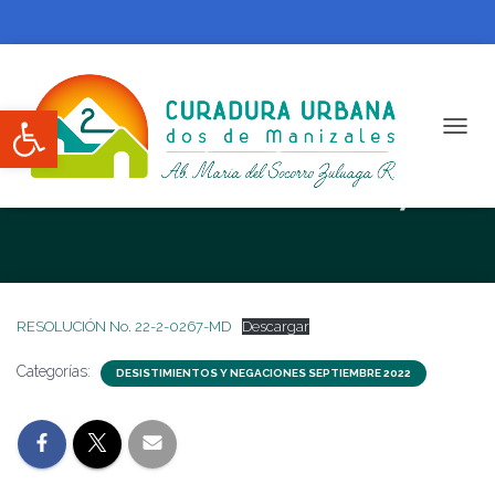
Abrir barra de herramientas
CAMBI
RESOLUCIÓN No. 22-2-0267-MD
RESOLUCIÓN No. 22-2-0267-MD
Descargar
Categorías:
DESISTIMIENTOS Y NEGACIONES SEPTIEMBRE 2022