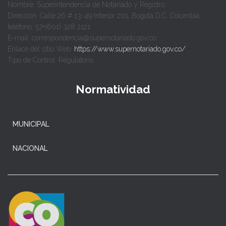
Nombre: Superintendencia de Notariado y Registro
Dirección: Calle 26 # 13-49 Interior 201, Bogotá D.C. Colombia.
teléfono: 57+(601) 328 2121
E-mail: correspondencia@supernotariado.gov.co
Enlace del sitio Web:
https://www.supernotariado.gov.co/
Tipo de Control: Regulatorio
Normatividad
MUNICIPAL
NACIONAL