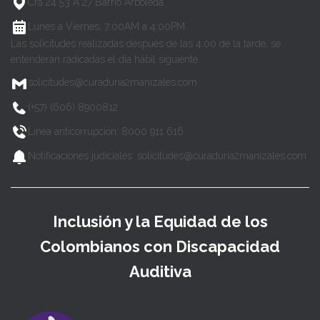
Cra 24 53 A 27 Barrio Arboleda
Lunes a Viernes, 7:00AM a 4:00PM
Las solicitudes realizadas después de las 4:00 de la tarde, se
entenderán radicadas el día hábil siguiente.
solicitudes@curaduria2manizales.com
(+57) (606) 8900812
Línea anticorrupción: 8000 911 616
Notificaciones judiciales: solicitudes@curaduria2manizales.com
Inclusión y la Equidad de los
Colombianos con Discapacidad
Auditiva