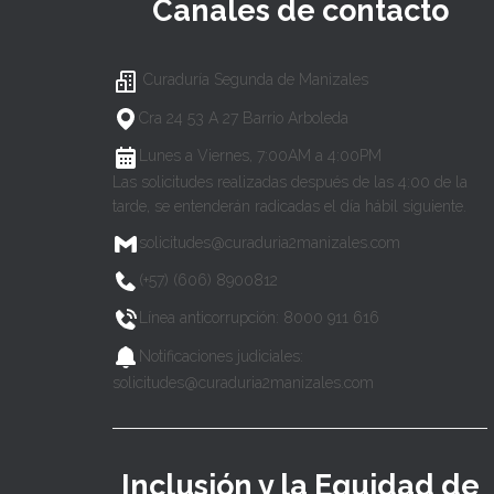
Canales de contacto
Curaduría Segunda de Manizales
Cra 24 53 A 27 Barrio Arboleda
Lunes a Viernes, 7:00AM a 4:00PM
Las solicitudes realizadas después de las 4:00 de la
tarde, se entenderán radicadas el día hábil siguiente.
solicitudes@curaduria2manizales.com
(+57) (606) 8900812
Línea anticorrupción: 8000 911 616
Notificaciones judiciales:
solicitudes@curaduria2manizales.com
Inclusión y la Equidad de