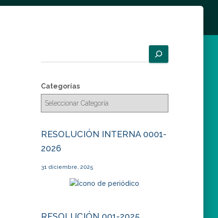
B
u
s
c
Categorías
a
r
RESOLUCIÓN INTERNA 0001-
2026
31 diciembre, 2025
RESOLUCIÓN 001-2025