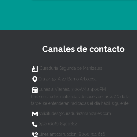
Canales de contacto
Curaduría Segunda de Manizales
Cra 24 53 A 27 Barrio Arboleda
Lunes a Viernes, 7:00AM a 4:00PM
Las solicitudes realizadas después de las 4:00 de la
tarde, se entenderán radicadas el día hábil siguiente.
solicitudes@curaduria2manizales.com
(+57) (606) 8900812
Línea anticorrupción: 8000 911 616