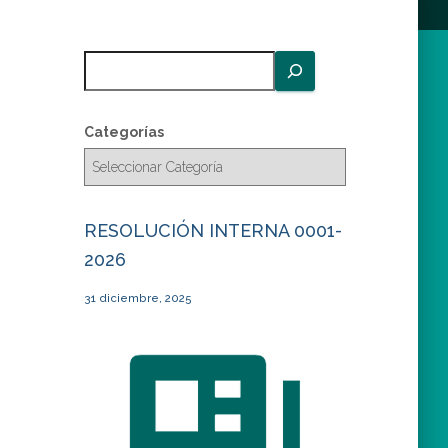
B
u
s
c
Categorías
a
r
RESOLUCIÓN INTERNA 0001-
2026
31 diciembre, 2025