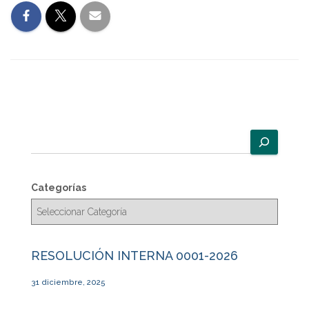
B
u
s
c
Categorías
a
r
RESOLUCIÓN INTERNA 0001-2026
31 diciembre, 2025