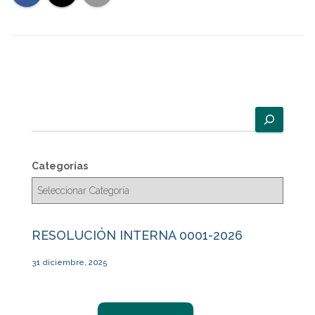
B
u
s
c
Categorías
a
r
RESOLUCIÓN INTERNA 0001-2026
31 diciembre, 2025