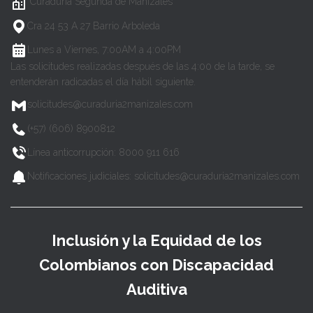
Curaduría Segunda de Manizales
Cra 24 53 A 27 Barrio Arboleda
Lunes a Viernes, 7:00AM a 4:00PM
Las solicitudes realizadas después de las 4:00 de la tarde, se
entenderán radicadas el día hábil siguiente.
solicitudes@curaduria2manizales.com
(+57) (606) 8900812
Línea anticorrupción: 8000 911 616
Notificaciones judiciales: solicitudes@curaduria2manizales.com
Inclusión y la Equidad de los
Colombianos con Discapacidad
Auditiva