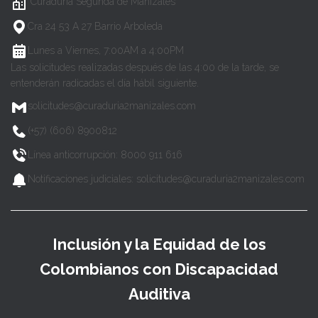
Curaduría Segunda de Manizales
Cra 24 53 A 27 Barrio Arboleda
Lunes a Viernes, 7:00AM a 4:00PM
Las solicitudes realizadas después de las 4:00 de la tarde, se
entenderán radicadas el día hábil siguiente.
solicitudes@curaduria2manizales.com
(+57) (606) 8900812
Línea anticorrupción: 8000 911 616
Notificaciones judiciales: solicitudes@curaduria2manizales.com
Inclusión y la Equidad de los
Colombianos con Discapacidad
Auditiva