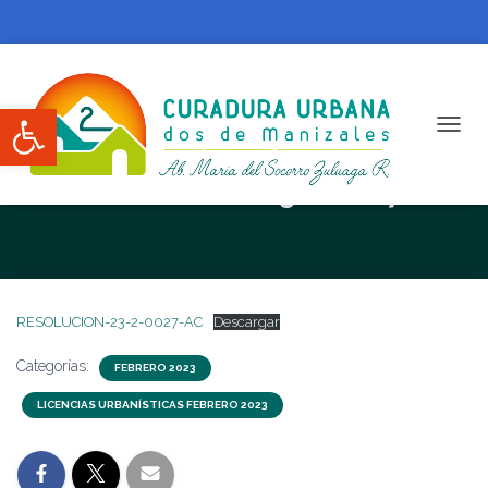
Abrir barra de herramientas
CAMBI
RESOLUCIÓN N. 23-2-0027-AC
RESOLUCION-23-2-0027-AC
Descargar
Categorías:
FEBRERO 2023
LICENCIAS URBANÍSTICAS FEBRERO 2023