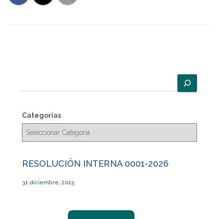
B
u
s
c
Categorías
a
r
RESOLUCIÓN INTERNA 0001-2026
31 diciembre, 2025