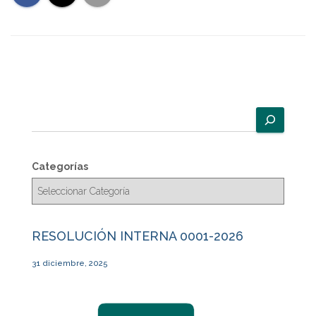
B
u
s
c
Categorías
a
r
RESOLUCIÓN INTERNA 0001-2026
31 diciembre, 2025