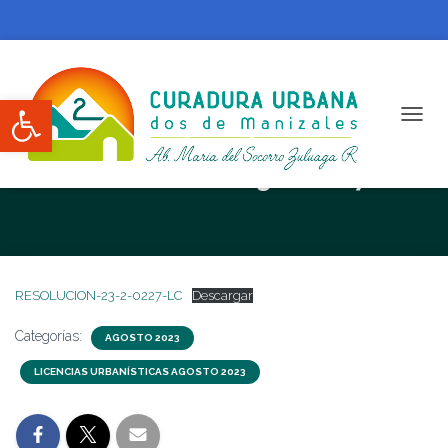
Abrir barra de herramientas
CAMBI
RESOLUCION N. 23-2-0227-LC
RESOLUCION-23-2-0227-LC
Descargar
Categorías:
AGOSTO 2023
LICENCIAS URBANÍSTICAS AGOSTO 2023