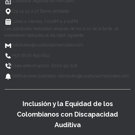
Curaduría Segunda de Manizales
Cra 24 53 A 27 Barrio Arboleda
Lunes a Viernes, 7:00AM a 4:00PM
Las solicitudes realizadas después de las 4:00 de la tarde, se
entenderán radicadas el día hábil siguiente.
solicitudes@curaduria2manizales.com
(+57) (606) 8900812
Línea anticorrupción: 8000 911 616
Notificaciones judiciales: solicitudes@curaduria2manizales.com
Inclusión y la Equidad de los
Colombianos con Discapacidad
Auditiva