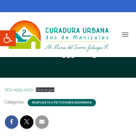
Abrir barra de herramientas
CAMBI
SCU 1935-2023
SCU-1935-2023
Descargar
Categorías:
RESPUESTA A PETICIONES ANÓNIMAS