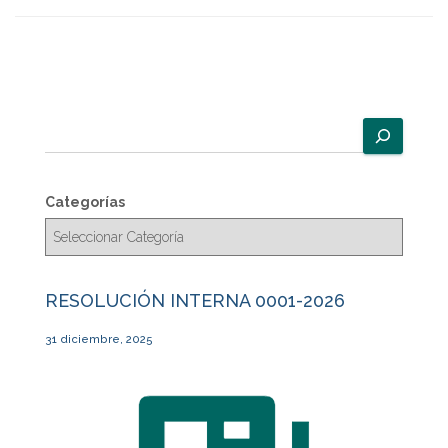
B
u
s
c
Categorías
a
r
RESOLUCIÓN INTERNA 0001-2026
31 diciembre, 2025