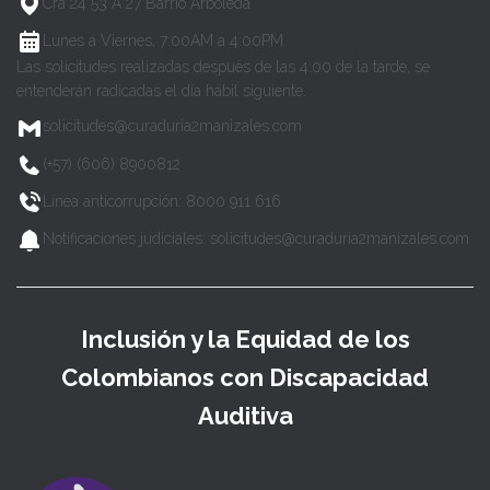
Cra 24 53 A 27 Barrio Arboleda
Lunes a Viernes, 7:00AM a 4:00PM
Las solicitudes realizadas después de las 4:00 de la tarde, se
entenderán radicadas el día hábil siguiente.
solicitudes@curaduria2manizales.com
(+57) (606) 8900812
Línea anticorrupción: 8000 911 616
Notificaciones judiciales: solicitudes@curaduria2manizales.com
Inclusión y la Equidad de los
Colombianos con Discapacidad
Auditiva