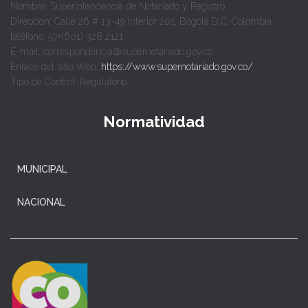
Nombre: Superintendencia de Notariado y Registro
Dirección: Calle 26 # 13-49 Interior 201, Bogotá D.C. Colombia.
teléfono: 57+(601) 328 2121
E-mail: correspondencia@supernotariado.gov.co
Enlace del sitio Web:
https://www.supernotariado.gov.co/
Tipo de Control: Regulatorio
Normatividad
MUNICIPAL
NACIONAL