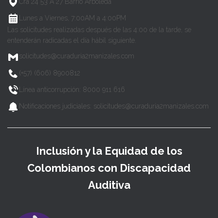
Cra 24 53 A 27 Barrio Arboleda
Lunes a Viernes, 7:00AM a 4:00PM
Las solicitudes realizadas después de las 4:00 de la tarde, se
entenderán radicadas el día hábil siguiente.
solicitudes@curaduria2manizales.com
(+57) (606) 8900812
Línea anticorrupción: 8000 911 616
Notificaciones judiciales: solicitudes@curaduria2manizales.com
Inclusión y la Equidad de los
Colombianos con Discapacidad
Auditiva