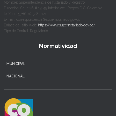
Nombre: Superintendencia de Notariado y Registro
Dirección: Calle 26 # 13-49 Interior 201, Bogotá D.C. Colombia.
teléfono: 57+(601) 328 2121
E-mail: correspondencia@supernotariado.gov.co
Enlace del sitio Web:
https://www.supernotariado.gov.co/
Tipo de Control: Regulatorio
Normatividad
MUNICIPAL
NACIONAL