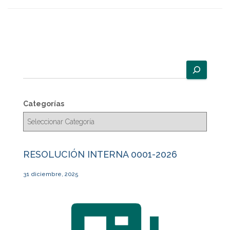
B
u
s
c
Categorías
a
r
RESOLUCIÓN INTERNA 0001-2026
31 diciembre, 2025