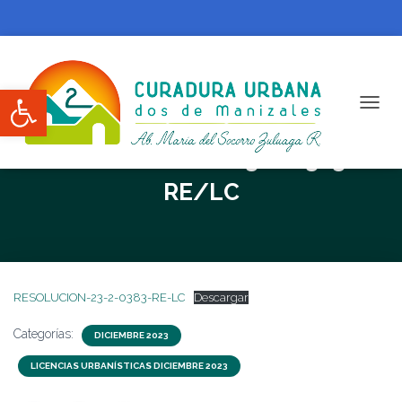
Abrir barra de herramientas
CAMBI
RESOLUCION N. 23-2-0383-
RE/LC
RESOLUCION-23-2-0383-RE-LC
Descargar
Categorías:
DICIEMBRE 2023
LICENCIAS URBANÍSTICAS DICIEMBRE 2023