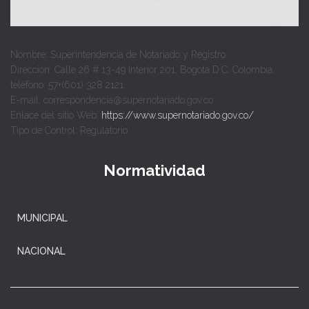
Nombre: Superintendencia de Notariado y Registro
Dirección: Calle 26 # 13-49 Interior 201, Bogotá D.C. Colombia.
teléfono: 57+(601) 328 2121
E-mail: correspondencia@supernotariado.gov.co
Enlace del sitio Web:
https://www.supernotariado.gov.co/
Tipo de Control: Regulatorio
Normatividad
MUNICIPAL
NACIONAL