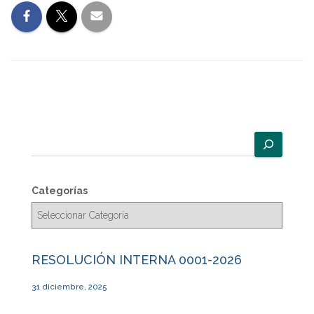
B
u
s
c
Categorías
a
r
RESOLUCIÓN INTERNA 0001-2026
31 diciembre, 2025