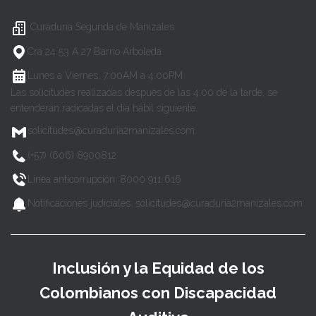
Curaduría Segunda de Manizales
Cra 24 53 A 27 Barrio Arboleda
Lunes a Viernes, 7:00AM a 4:00PM
Las solicitudes realizadas después de las 4:00 de la tarde, se
entenderán radicadas el día hábil siguiente.
solicitudes@curaduria2manizales.com
(+57) (606) 8900812
Línea anticorrupción: 8000 911 616
Notificaciones judiciales: solicitudes@curaduria2manizales.com
Inclusión y la Equidad de los
Colombianos con Discapacidad