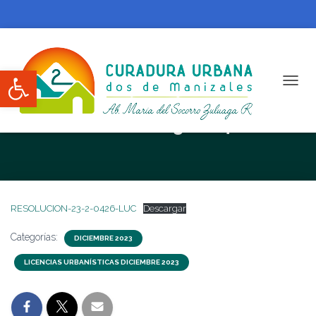
Abrir barra de herramientas
CAMBI
RESOLUCION N. 23-2-0426-LUC
RESOLUCION-23-2-0426-LUC
Descargar
Categorías:
DICIEMBRE 2023
LICENCIAS URBANÍSTICAS DICIEMBRE 2023