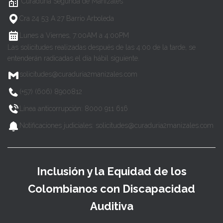
Curaduría Segunda de Manizales
Cra 24 53 A 27 Barrio Arboleda
Lunes a Viernes, 7:00AM a 4:00PM
Las solicitudes realizadas después de las 4:00 de la tarde, se
entenderán radicadas el día hábil siguiente.
solicitudes@curaduria2manizales.com
(+57) (606) 8900812
Línea anticorrupción: 8000 911 616
Notificaciones judiciales: solicitudes@curaduria2manizales.com
Inclusión y la Equidad de los
Colombianos con Discapacidad
Auditiva