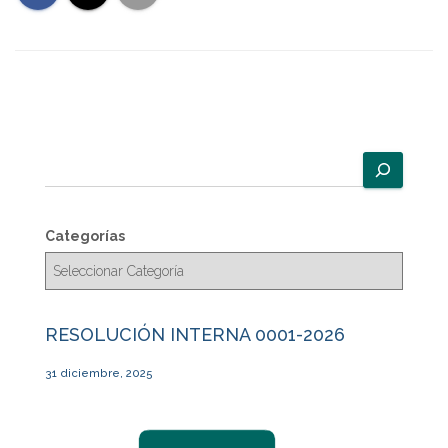
B
u
s
c
Categorías
a
r
RESOLUCIÓN INTERNA 0001-2026
31 diciembre, 2025