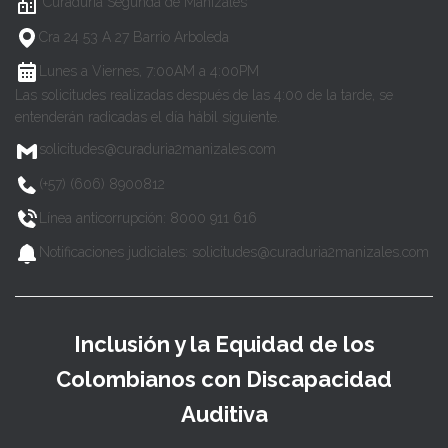
Curaduría Segunda de Manizales
Cra 24 53 A 27 Barrio Arboleda
Lunes a Viernes, 7:00AM a 4:00PM
Las solicitudes realizadas después de las 4:00 de la tarde, se
entenderán radicadas el día hábil siguiente.
solicitudes@curaduria2manizales.com
(+57) (606) 8900812
Línea anticorrupción: 8000 911 616
Notificaciones judiciales: solicitudes@curaduria2manizales.com
Inclusión y la Equidad de los
Colombianos con Discapacidad
Auditiva