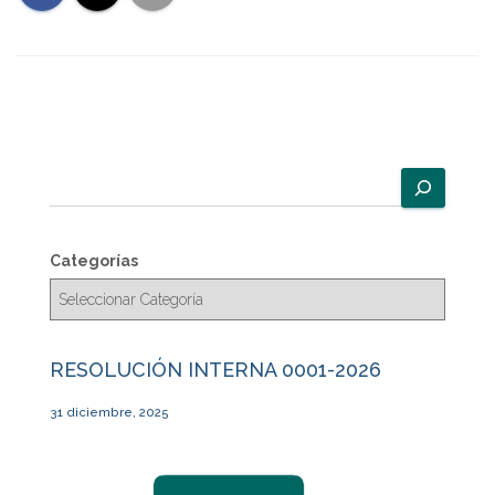
B
u
s
c
Categorías
a
r
RESOLUCIÓN INTERNA 0001-2026
31 diciembre, 2025