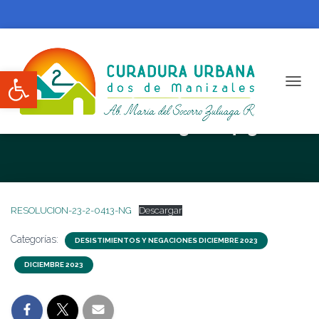
Abrir barra de herramientas
CAMBI
RESOLUCION N 23-2-0413-NG
RESOLUCION-23-2-0413-NG
Descargar
Categorías:
DESISTIMIENTOS Y NEGACIONES DICIEMBRE 2023
DICIEMBRE 2023