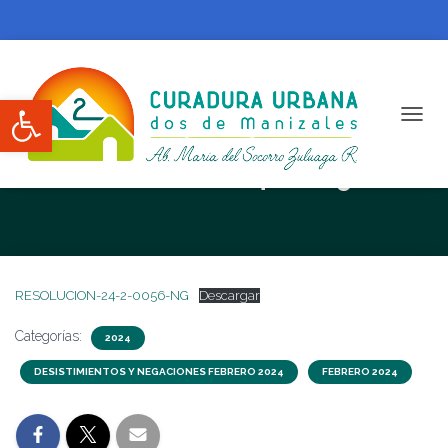
Abrir barra de herramientas
CAMBI
RESOLUCION N. 24-2-0056-NG
RESOLUCION-24-2-0056-NG
Descargar
Categorías:
2024
DESISTIMIENTOS Y NEGACIONES FEBRERO 2024
FEBRERO 2024