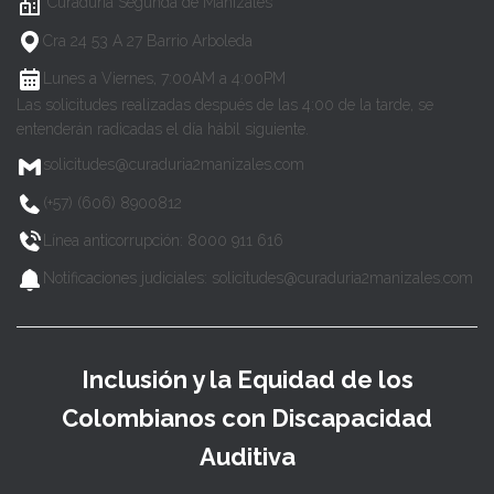
Curaduría Segunda de Manizales
Cra 24 53 A 27 Barrio Arboleda
Lunes a Viernes, 7:00AM a 4:00PM
Las solicitudes realizadas después de las 4:00 de la tarde, se
entenderán radicadas el día hábil siguiente.
solicitudes@curaduria2manizales.com
(+57) (606) 8900812
Línea anticorrupción: 8000 911 616
Notificaciones judiciales: solicitudes@curaduria2manizales.com
Inclusión y la Equidad de los
Colombianos con Discapacidad
Auditiva