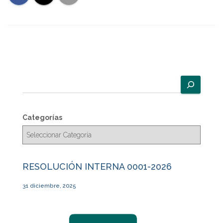
B
u
s
c
Categorías
a
r
RESOLUCIÓN INTERNA 0001-2026
31 diciembre, 2025