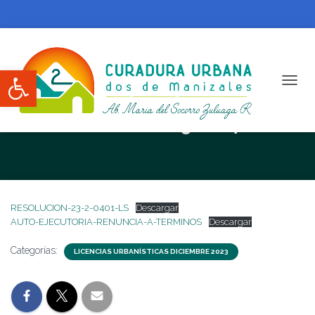
Abrir barra de herramientas
CAMBI
RESOLUCION N. 23-2-0401-LS
RESOLUCION-23-2-0401-LS
Descargar
AUTO-EJECUTORIA-RENUNCIA-A-TERMINOS
Descargar
Categorías:
LICENCIAS URBANÍSTICAS DICIEMBRE 2023