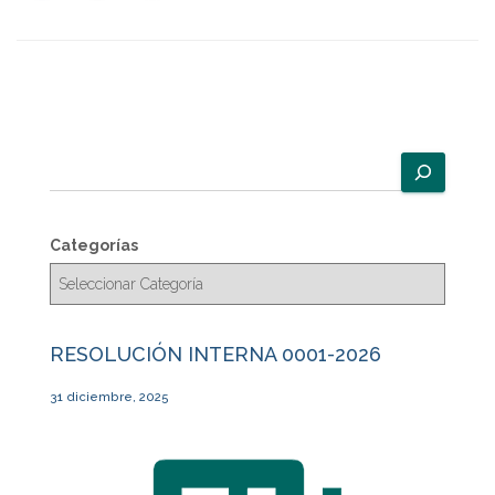
B
u
s
c
Categorías
a
r
RESOLUCIÓN INTERNA 0001-2026
31 diciembre, 2025