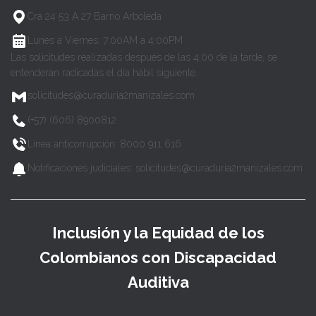
Cra 24 53 A 27 Barrio Arboleda
Lunes a Viernes, 7:00AM a 4:00PM
Las solicitudes realizadas después de las 4:00 de la tarde, se
entenderán radicadas el día hábil siguiente.
solicitudes@curaduria2manizales.com
(+57) (606) 8900812
Línea anticorrupción: 8000 911 616
Notificaciones judiciales: solicitudes@curaduria2manizales.com
Inclusión y la Equidad de los
Colombianos con Discapacidad
Auditiva