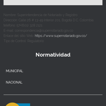
Nombre: Superintendencia de Notariado y Registro
Dirección: Calle 26 # 13-49 Interior 201, Bogotá D.C. Colombia.
teléfono: 57+(601) 328 2121
E-mail: correspondencia@supernotariado.gov.co
Enlace del sitio Web:
https://www.supernotariado.gov.co/
Tipo de Control: Regulatorio
Normatividad
MUNICIPAL
NACIONAL