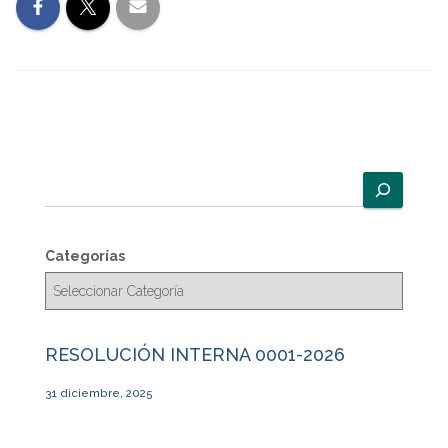
B
u
s
c
Categorías
a
r
RESOLUCIÓN INTERNA 0001-2026
31 diciembre, 2025