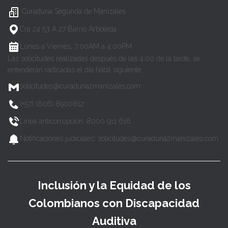
Curaduría Segunda de Manizales
Cra 24 53 A 27 Barrio Arboleda
Lunes a Viernes, 7:00AM a 4:00PM
Las solicitudes realizadas después de las 4:00 de la tarde, se
entenderán radicadas el día hábil siguiente.
solicitudes@curaduria2manizales.com
(+57) (606) 8900812
Línea anticorrupción: 8000 911 616
Notificaciones judiciales: solicitudes@curaduria2manizales.com
Inclusión y la Equidad de los
Colombianos con Discapacidad
Auditiva