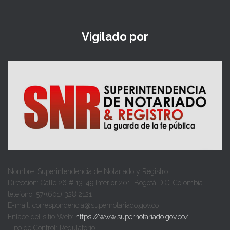
Vigilado por
Nombre: Superintendencia de Notariado y Registro
Dirección: Calle 26 # 13-49 Interior 201, Bogotá D.C. Colombia.
teléfono: 57+(601) 328 2121
E-mail: correspondencia@supernotariado.gov.co
Enlace del sitio Web:
https://www.supernotariado.gov.co/
Tipo de Control: Regulatorio