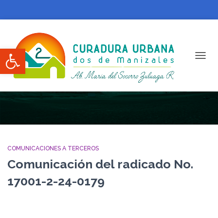
Abrir barra de herramientas
CAMBI
Comunicaciones a terceros
COMUNICACIONES A TERCEROS
Comunicación del radicado No.
17001-2-24-0179