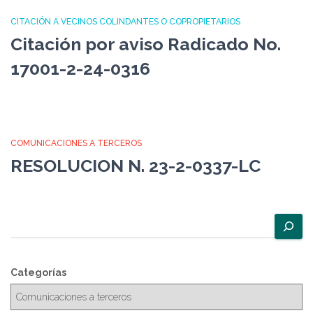
CITACIÓN A VECINOS COLINDANTES O COPROPIETARIOS
Citación por aviso Radicado No.
17001-2-24-0316
COMUNICACIONES A TERCEROS
RESOLUCION N. 23-2-0337-LC
B
u
s
c
Categorías
a
r