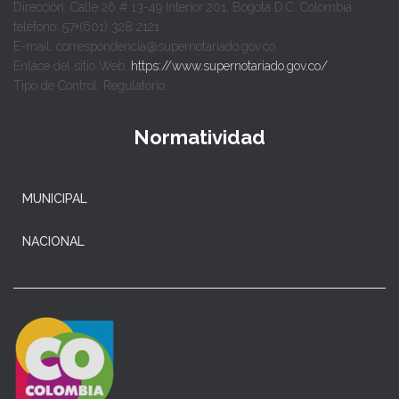
Dirección: Calle 26 # 13-49 Interior 201, Bogotá D.C. Colombia.
teléfono: 57+(601) 328 2121
E-mail: correspondencia@supernotariado.gov.co
Enlace del sitio Web:
https://www.supernotariado.gov.co/
Tipo de Control: Regulatorio
Normatividad
MUNICIPAL
NACIONAL