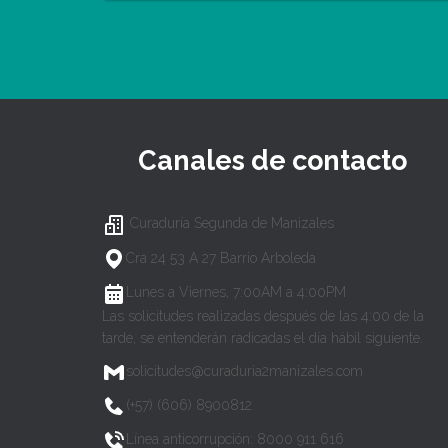
Canales de contacto
Curaduría Segunda de Manizales
Cra 24 53 A 27 Barrio Arboleda
Lunes a Viernes, 7:00AM a 4:00PM
Las solicitudes realizadas después de las 4:00 de la
tarde, se entenderán radicadas el día hábil siguiente.
solicitudes@curaduria2manizales.com
(+57) (606) 8900812
Línea anticorrupción: 8000 911 616