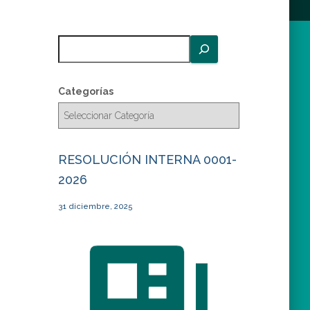
B
u
s
c
Categorías
a
r
RESOLUCIÓN INTERNA 0001-
2026
31 diciembre, 2025